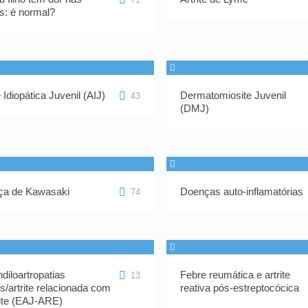
s: é normal?
e Idiopática Juvenil (AIJ)
Dermatomiosite Juvenil
43
(DMJ)
ça de Kawasaki
Doenças auto-inflamatórias
74
diloartropatias
Febre reumática e artrite
13
is/artrite relacionada com
reativa pós-estreptocócica
ite (EAJ-ARE)