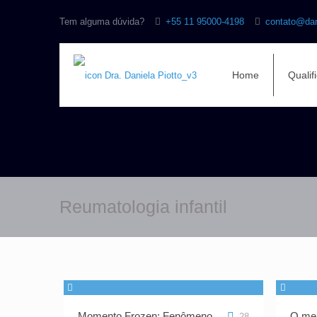
Tem alguma dúvida?
+55 11 95000-4198
contato@dan
Home
Qualif
Reumatologia infantil
Momento Frozen: Fenômeno
O meu
28