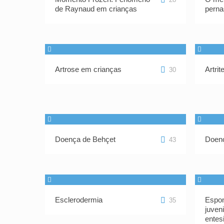
de Raynaud em crianças
perna
Artrose em crianças
Artrit
30
Doença de Behçet
Doen
43
Esclerodermia
Espon
35
juven
entes