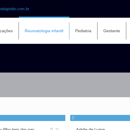
ielapiotto.com.br
icações
Reumatologia infantil
Pediatria
Gestante
 filho tem dor nas
Artrite de Lyme
71