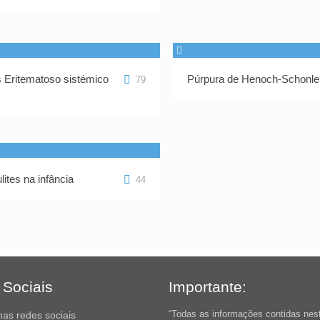
 Eritematoso sistémico
Púrpura de Henoch-Schonle
79
)
lites na infância
44
Sociais
Importante:
“Todas as informações contidas nes
nas redes sociais