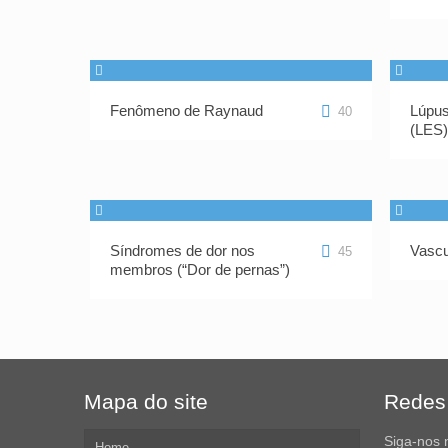
Fenômeno de Raynaud
Lúpus
40
(LES
Síndromes de dor nos
Vascu
45
membros (“Dor de pernas”)
Mapa do site
Redes 
Siga-nos 
Home