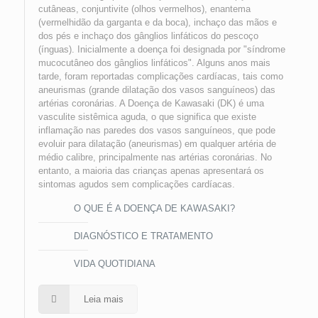
cutâneas, conjuntivite (olhos vermelhos), enantema
(vermelhidão da garganta e da boca), inchaço das mãos e
dos pés e inchaço dos gânglios linfáticos do pescoço
(ínguas). Inicialmente a doença foi designada por "síndrome
mucocutâneo dos gânglios linfáticos". Alguns anos mais
tarde, foram reportadas complicações cardíacas, tais como
aneurismas (grande dilatação dos vasos sanguíneos) das
artérias coronárias. A Doença de Kawasaki (DK) é uma
vasculite sistêmica aguda, o que significa que existe
inflamação nas paredes dos vasos sanguíneos, que pode
evoluir para dilatação (aneurismas) em qualquer artéria de
médio calibre, principalmente nas artérias coronárias. No
entanto, a maioria das crianças apenas apresentará os
sintomas agudos sem complicações cardíacas.
O QUE É A DOENÇA DE KAWASAKI?
DIAGNÓSTICO E TRATAMENTO
VIDA QUOTIDIANA
Leia mais