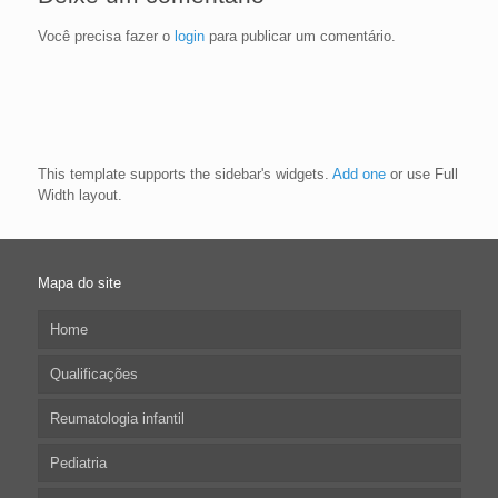
Você precisa fazer o
login
para publicar um comentário.
This template supports the sidebar's widgets.
Add one
or use Full
Width layout.
Mapa do site
Home
Qualificações
Reumatologia infantil
Pediatria