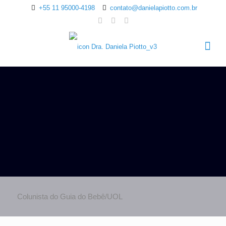
+55 11 95000-4198
contato@danielapiotto.com.br
Colunista do Guia do Bebê/UOL