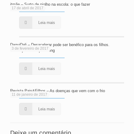
itmãe – Surto de piolho na escola: o que fazer
17 de abril de 2017
Leia mais
DaquiDali – Desacelerar pode ser benéfico para os filhos.
3 de fevereiro de 2017
Conheça o slow parenting
Leia mais
Revista Pais&Filhos – As doenças que vem com o frio
11 de janeiro de 2017
Leia mais
Deixe um comentário