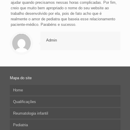
ajudar quando precisamos nessas horas complicadas. Por fim,
creio que muito bem apropriado o nome do seu website ao
trabalho desenvolvido por ela, pois de fato acho que é
realmente o amor de pediatra que baseia esse relacionamento
paciente-médico. Parabéns e sucesso.
Warning
: Trying to access array offset on null in
/home/papiju/danielapiotto.com.br/wp-content/themes/betheme/includes/content-single.php
on line
261
Admin
Mapa do site
Home
Qualificações
Reumatologia infantil
Pediatria