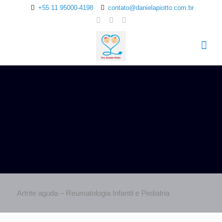
+55 11 95000-4198
contato@danielapiotto.com.br
Artrite aguda – Reumatologia Infantil e Pediatria